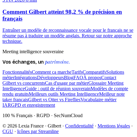
Comment Gilbert atteint 98,2 % de précision en
français
Entraîner un modèle de reconnaissance vocale pour le français ne se
résume pas à traduire un modèle anglais. Retour sur notre approche
technique.
Meeting intelligence souveraine
patrimoine.
Vos échanges, un
Fonctionnalités
Comment ça marche
Tarifs
Comparatifs
Solutions
métier
Intégrations
Développeurs
Blog
FAQ
À propos
Contact
Gilbert vs concurrents
Cas d'usage par métier
Glossaire Meeting
Intelligence
Guide : outil de réunion souverain
Modèles de compte
rendu gratuits
Meilleurs outils Meeting Intelligence
Meilleur note
taker français
Gilbert vs Otter vs Fireflies
Vocabulaire métier
IA
RGPD et enregistrement
100 % Français · RGPD · SecNumCloud
©
2026
Lexia France · Gilbert ·
Confidentialité
·
Mentions légales
·
CGU
·
Icônes par Streamline