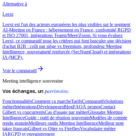
Alternative à
Leexi
Leexi est l'un des acteurs européens les plus visibles sur le segment
AI-Meeting en France : hébergement en France, conformité RGPD
et ISO 27001, intégrations Teams/Meet/Zoom. Si vous évaluez
Leexi, ce comparatif pose les critères qui font basculer une décision
d'achat B2B : coût par siège vs freemium, profondeur Meeting
Intelligence, souveraineté renforcée (SecNumCloud) et intégrations
IA (MCP).
Voir le comparatif
Meeting intelligence souveraine
patrimoine.
Vos échanges, un
Fonctionnalités
Comment ça marche
Tarifs
Comparatifs
Solutions
métier
Intégrations
Développeurs
Blog
FAQ
À propos
Contact
Gilbert vs concurrents
Cas d'usage par métier
Glossaire Meeting
Intelligence
Guide : outil de réunion souverain
Modèles de compte
rendu gratuits
Meilleurs outils Meeting Intelligence
Meilleur note
taker français
Gilbert vs Otter vs Fireflies
Vocabulaire métier
IA
RGPD et enregistrement