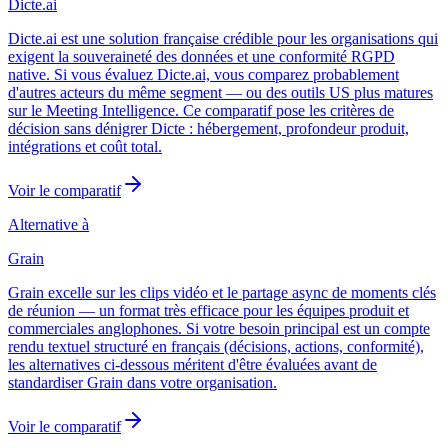
Dicte.ai
Dicte.ai est une solution française crédible pour les organisations qui
exigent la souveraineté des données et une conformité RGPD
native. Si vous évaluez Dicte.ai, vous comparez probablement
d'autres acteurs du même segment — ou des outils US plus matures
sur le Meeting Intelligence. Ce comparatif pose les critères de
décision sans dénigrer Dicte : hébergement, profondeur produit,
intégrations et coût total.
Voir le comparatif
Alternative à
Grain
Grain excelle sur les clips vidéo et le partage async de moments clés
de réunion — un format très efficace pour les équipes produit et
commerciales anglophones. Si votre besoin principal est un compte
rendu textuel structuré en français (décisions, actions, conformité),
les alternatives ci-dessous méritent d'être évaluées avant de
standardiser Grain dans votre organisation.
Voir le comparatif