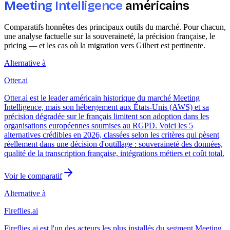
Meeting Intelligence
américains
Comparatifs honnêtes des principaux outils du marché. Pour chacun,
une analyse factuelle sur la souveraineté, la précision française, le
pricing — et les cas où la migration vers Gilbert est pertinente.
Alternative à
Otter.ai
Otter.ai est le leader américain historique du marché Meeting
Intelligence, mais son hébergement aux États-Unis (AWS) et sa
précision dégradée sur le français limitent son adoption dans les
organisations européennes soumises au RGPD. Voici les 5
alternatives crédibles en 2026, classées selon les critères qui pèsent
réellement dans une décision d'outillage : souveraineté des données,
qualité de la transcription française, intégrations métiers et coût total.
Voir le comparatif
Alternative à
Fireflies.ai
Fireflies.ai est l'un des acteurs les plus installés du segment Meeting