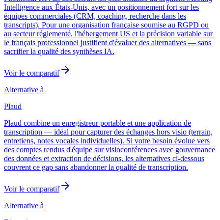
Intelligence aux États-Unis, avec un positionnement fort sur les
équipes commerciales (CRM, coaching, recherche dans les
transcripts). Pour une organisation française soumise au RGPD ou
au secteur réglementé, l'hébergement US et la précision variable sur
le français professionnel justifient d'évaluer des alternatives — sans
sacrifier la qualité des synthèses IA.
Voir le comparatif
Alternative à
Plaud
Plaud combine un enregistreur portable et une application de
transcription — idéal pour capturer des échanges hors visio (terrain,
entretiens, notes vocales individuelles). Si votre besoin évolue vers
des comptes rendus d'équipe sur visioconférences avec gouvernance
des données et extraction de décisions, les alternatives ci-dessous
couvrent ce gap sans abandonner la qualité de transcription.
Voir le comparatif
Alternative à