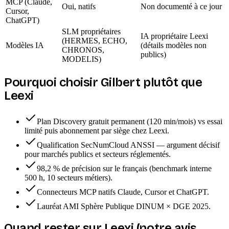
MCP (Claude,
Oui, natifs
Non documenté à ce jour
Cursor,
ChatGPT)
SLM propriétaires
IA propriétaire Leexi
(HERMES, ECHO,
Modèles IA
(détails modèles non
CHRONOS,
publics)
MODELIS)
Pourquoi choisir Gilbert plutôt que
Leexi
Plan Discovery gratuit permanent (120 min/mois) vs essai
limité puis abonnement par siège chez Leexi.
Qualification SecNumCloud ANSSI — argument décisif
pour marchés publics et secteurs réglementés.
98,2 % de précision sur le français (benchmark interne
500 h, 10 secteurs métiers).
Connecteurs MCP natifs Claude, Cursor et ChatGPT.
Lauréat AMI Sphère Publique DINUM × DGE 2025.
Quand rester sur
Leexi
(notre avis