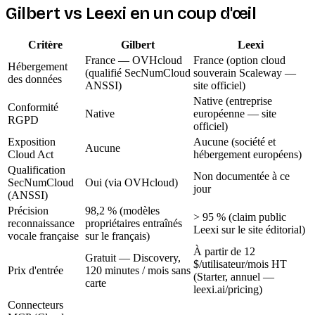
Gilbert vs
Leexi
en un coup d'œil
Critère
Gilbert
Leexi
France — OVHcloud
France (option cloud
Hébergement
(qualifié SecNumCloud
souverain Scaleway —
des données
ANSSI)
site officiel)
Native (entreprise
Conformité
Native
européenne — site
RGPD
officiel)
Exposition
Aucune (société et
Aucune
Cloud Act
hébergement européens)
Qualification
Non documentée à ce
SecNumCloud
Oui (via OVHcloud)
jour
(ANSSI)
Précision
98,2 % (modèles
> 95 % (claim public
reconnaissance
propriétaires entraînés
Leexi sur le site éditorial)
vocale française
sur le français)
À partir de 12
Gratuit — Discovery,
$/utilisateur/mois HT
Prix d'entrée
120 minutes / mois sans
(Starter, annuel —
carte
leexi.ai/pricing)
Connecteurs