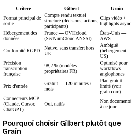
Critère
Gilbert
Grain
Compte rendu textuel
Format principal de
Clips vidéo +
structuré (décisions, actions,
sortie
highlights async
participants)
Hébergement des
France — OVHcloud
États-Unis —
données
(SecNumCloud ANSSI)
AWS
Ambiguë
Native, sans transfert hors
Conformité RGPD
(hébergement
UE
US)
Précision
Optimisé pour
98,2 % (modèles
transcription
workflows
propriétaires FR)
française
anglophones
Plan gratuit
Gratuit — 120 minutes /
Prix d'entrée
limité (voir
mois
grain.com)
Connecteurs MCP
Non documenté
(Claude, Cursor,
Oui, natifs
à ce jour
ChatGPT)
Pourquoi choisir Gilbert plutôt que
Grain