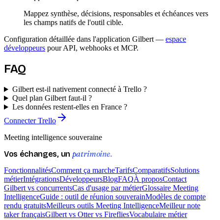
Mappez synthèse, décisions, responsables et échéances vers
les champs natifs de l'outil cible.
Configuration détaillée dans l'application Gilbert —
espace
développeurs
pour API, webhooks et MCP.
FAQ
Gilbert est-il nativement connecté à Trello ?
Quel plan Gilbert faut-il ?
Les données restent-elles en France ?
Connecter Trello
Meeting intelligence souveraine
patrimoine.
Vos échanges, un
Fonctionnalités
Comment ça marche
Tarifs
Comparatifs
Solutions
métier
Intégrations
Développeurs
Blog
FAQ
À propos
Contact
Gilbert vs concurrents
Cas d'usage par métier
Glossaire Meeting
Intelligence
Guide : outil de réunion souverain
Modèles de compte
rendu gratuits
Meilleurs outils Meeting Intelligence
Meilleur note
taker français
Gilbert vs Otter vs Fireflies
Vocabulaire métier