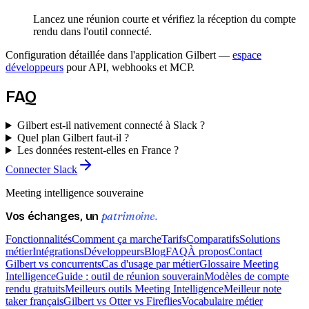
Lancez une réunion courte et vérifiez la réception du compte
rendu dans l'outil connecté.
Configuration détaillée dans l'application Gilbert —
espace
développeurs
pour API, webhooks et MCP.
FAQ
Gilbert est-il nativement connecté à Slack ?
Quel plan Gilbert faut-il ?
Les données restent-elles en France ?
Connecter Slack
Meeting intelligence souveraine
patrimoine.
Vos échanges, un
Fonctionnalités
Comment ça marche
Tarifs
Comparatifs
Solutions
métier
Intégrations
Développeurs
Blog
FAQ
À propos
Contact
Gilbert vs concurrents
Cas d'usage par métier
Glossaire Meeting
Intelligence
Guide : outil de réunion souverain
Modèles de compte
rendu gratuits
Meilleurs outils Meeting Intelligence
Meilleur note
taker français
Gilbert vs Otter vs Fireflies
Vocabulaire métier