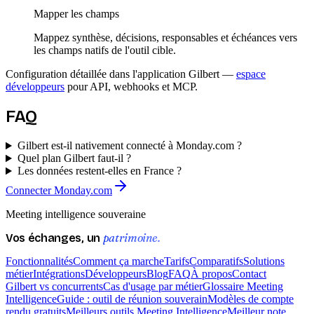
Mapper les champs
Mappez synthèse, décisions, responsables et échéances vers
les champs natifs de l'outil cible.
Configuration détaillée dans l'application Gilbert —
espace
développeurs
pour API, webhooks et MCP.
FAQ
Gilbert est-il nativement connecté à Monday.com ?
Quel plan Gilbert faut-il ?
Les données restent-elles en France ?
Connecter Monday.com
Meeting intelligence souveraine
patrimoine.
Vos échanges, un
Fonctionnalités
Comment ça marche
Tarifs
Comparatifs
Solutions
métier
Intégrations
Développeurs
Blog
FAQ
À propos
Contact
Gilbert vs concurrents
Cas d'usage par métier
Glossaire Meeting
Intelligence
Guide : outil de réunion souverain
Modèles de compte
rendu gratuits
Meilleurs outils Meeting Intelligence
Meilleur note