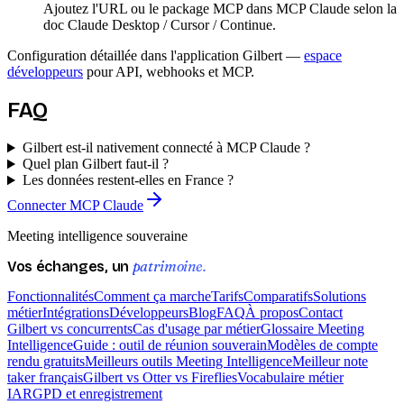
Ajoutez l'URL ou le package MCP dans MCP Claude selon la
doc Claude Desktop / Cursor / Continue.
Configuration détaillée dans l'application Gilbert —
espace
développeurs
pour API, webhooks et MCP.
FAQ
Gilbert est-il nativement connecté à MCP Claude ?
Quel plan Gilbert faut-il ?
Les données restent-elles en France ?
Connecter MCP Claude
Meeting intelligence souveraine
patrimoine.
Vos échanges, un
Fonctionnalités
Comment ça marche
Tarifs
Comparatifs
Solutions
métier
Intégrations
Développeurs
Blog
FAQ
À propos
Contact
Gilbert vs concurrents
Cas d'usage par métier
Glossaire Meeting
Intelligence
Guide : outil de réunion souverain
Modèles de compte
rendu gratuits
Meilleurs outils Meeting Intelligence
Meilleur note
taker français
Gilbert vs Otter vs Fireflies
Vocabulaire métier
IA
RGPD et enregistrement