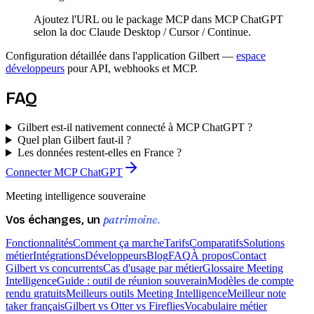
Ajoutez l'URL ou le package MCP dans MCP ChatGPT
selon la doc Claude Desktop / Cursor / Continue.
Configuration détaillée dans l'application Gilbert —
espace
développeurs
pour API, webhooks et MCP.
FAQ
Gilbert est-il nativement connecté à MCP ChatGPT ?
Quel plan Gilbert faut-il ?
Les données restent-elles en France ?
Connecter MCP ChatGPT
Meeting intelligence souveraine
patrimoine.
Vos échanges, un
Fonctionnalités
Comment ça marche
Tarifs
Comparatifs
Solutions
métier
Intégrations
Développeurs
Blog
FAQ
À propos
Contact
Gilbert vs concurrents
Cas d'usage par métier
Glossaire Meeting
Intelligence
Guide : outil de réunion souverain
Modèles de compte
rendu gratuits
Meilleurs outils Meeting Intelligence
Meilleur note
taker français
Gilbert vs Otter vs Fireflies
Vocabulaire métier