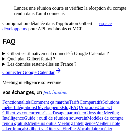
Lancez une réunion courte et vérifiez la réception du compte
rendu dans l'outil connecté.
Configuration détaillée dans l'application Gilbert —
espace
développeurs
pour API, webhooks et MCP.
FAQ
Gilbert est-il nativement connecté à Google Calendar ?
Quel plan Gilbert faut-il ?
Les données restent-elles en France ?
Connecter Google Calendar
Meeting intelligence souveraine
patrimoine.
Vos échanges, un
Fonctionnalités
Comment ça marche
Tarifs
Comparatifs
Solutions
métier
Intégrations
Développeurs
Blog
FAQ
À propos
Contact
Gilbert vs concurrents
Cas d'usage par métier
Glossaire Meeting
Intelligence
Guide : outil de réunion souverain
Modèles de compte
rendu gratuits
Meilleurs outils Meeting Intelligence
Meilleur note
taker français
Gilbert vs Otter vs Fireflies
Vocabulaire métier