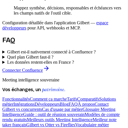
Mappez synthèse, décisions, responsables et échéances vers
les champs natifs de l'outil cible.
Configuration détaillée dans l'application Gilbert —
espace
développeurs
pour API, webhooks et MCP.
FAQ
Gilbert est-il nativement connecté à Confluence ?
Quel plan Gilbert faut-il ?
Les données restent-elles en France ?
Connecter Confluence
Meeting intelligence souveraine
patrimoine.
Vos échanges, un
Fonctionnalités
Comment ça marche
Tarifs
Comparatifs
Solutions
métier
Intégrations
Développeurs
Blog
FAQ
À propos
Contact
Gilbert vs concurrents
Cas d'usage par métier
Glossaire Meeting
Intelligence
Guide : outil de réunion souverain
Modèles de compte
rendu gratuits
Meilleurs outils Meeting Intelligence
Meilleur note
taker français
Gilbert vs Otter vs Fireflies
Vocabulaire métier