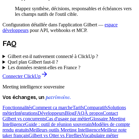
Mappez synthèse, décisions, responsables et échéances vers
les champs natifs de l'outil cible.
Configuration détaillée dans l'application Gilbert —
espace
développeurs
pour API, webhooks et MCP.
FAQ
Gilbert est-il nativement connecté à ClickUp ?
Quel plan Gilbert faut-il ?
Les données restent-elles en France ?
Connecter ClickUp
Meeting intelligence souveraine
patrimoine.
Vos échanges, un
Fonctionnalités
Comment ça marche
Tarifs
Comparatifs
Solutions
métier
Intégrations
Développeurs
Blog
FAQ
À propos
Contact
Gilbert vs concurrents
Cas d'usage par métier
Glossaire Meeting
Intelligence
Guide : outil de réunion souverain
Modèles de compte
rendu gratuits
Meilleurs outils Meeting Intelligence
Meilleur note
taker français
Gilbert vs Otter vs Fireflies
Vocabulaire métier