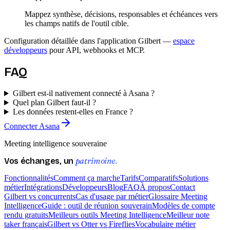
Mappez synthèse, décisions, responsables et échéances vers
les champs natifs de l'outil cible.
Configuration détaillée dans l'application Gilbert —
espace
développeurs
pour API, webhooks et MCP.
FAQ
Gilbert est-il nativement connecté à Asana ?
Quel plan Gilbert faut-il ?
Les données restent-elles en France ?
Connecter Asana
Meeting intelligence souveraine
patrimoine.
Vos échanges, un
Fonctionnalités
Comment ça marche
Tarifs
Comparatifs
Solutions
métier
Intégrations
Développeurs
Blog
FAQ
À propos
Contact
Gilbert vs concurrents
Cas d'usage par métier
Glossaire Meeting
Intelligence
Guide : outil de réunion souverain
Modèles de compte
rendu gratuits
Meilleurs outils Meeting Intelligence
Meilleur note
taker français
Gilbert vs Otter vs Fireflies
Vocabulaire métier